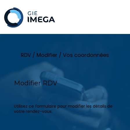
RDV / Modifier / Vos coordonnées
Modifier RDV
Utilisez ce formulaire pour modifier les détails de
votre rendez-vous.