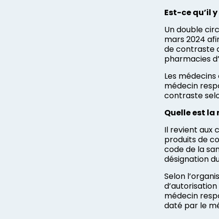
Est-ce qu’il 
Un double circ
mars 2024 afin
de contraste d
pharmacies d’o
Les médecins 
médecin respo
contraste selo
Quelle est la
Il revient au
produits de c
code de la san
désignation d
Selon l’organi
d’autorisation
médecin respon
daté par le m