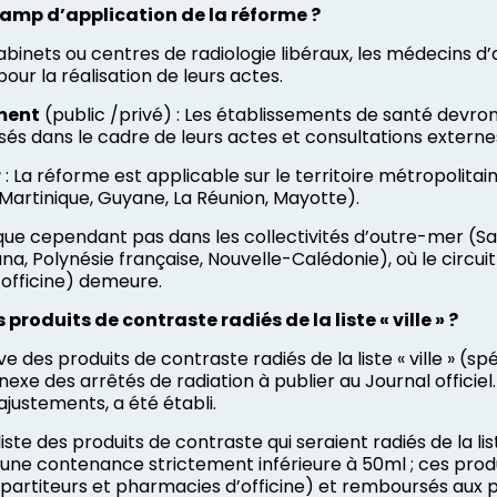
hamp d’application de la réforme ?
abinets ou centres de radiologie libéraux, les médecins d’a
pour la réalisation de leurs actes.
ment
(public /privé) : Les établissements de santé devron
és dans le cadre de leurs actes et consultations externe
r
: La réforme est applicable sur le territoire métropolita
Martinique, Guyane, La Réunion, Mayotte).
ique cependant pas dans les collectivités d’outre-mer (S
na, Polynésie française, Nouvelle-Calédonie), où le circ
officine) demeure.
 produits de contraste radiés de la liste « ville » ?
tive des produits de contraste radiés de la liste « ville » 
nexe des arrêtés de radiation à publier au Journal officiel.
ajustements, a été établi.
liste des produits de contraste qui seraient radiés de la li
’une contenance strictement inférieure à 50ml ; ces produi
partiteurs et pharmacies d’officine) et remboursés aux pa