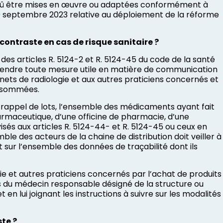
t dû être mises en œuvre ou adaptées conformément à
0 septembre 2023 relative au déploiement de la réforme
 contraste en cas de risque sanitaire ?
u des articles R. 5124-2 et R. 5124-45 du code de la santé
 prendre toute mesure utile en matière de communication
inets de radiologie et aux autres praticiens concernés et
consommées.
 rappel de lots, l’ensemble des médicaments ayant fait
harmaceutique, d’une officine de pharmacie, d’une
isés aux articles R. 5124-44- et R. 5124-45 ou ceux en
emble des acteurs de la chaine de distribution doit veiller à
ant sur l’ensemble des données de traçabilité dont ils
gie et autres praticiens concernés par l’achat de produits
s du médecin responsable désigné de la structure ou
n lui joignant les instructions à suivre sur les modalités
ste ?