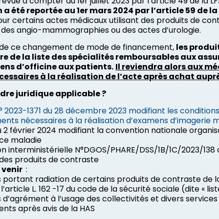
révue à compter du 1er juillet 2023 par l’article 49 de la L
 a été reportée au 1er mars 2024 par l’article 59 de l
ur certains actes médicaux utilisant des produits de cont
des angio-mammographies ou des actes d’urologie.
de ce changement de mode de financement,
les produi
re de la liste des spécialités remboursables aux assu
ns d’officine aux patients.
Il reviendra alors aux mé
essaires à la réalisation de l’acte après achat auprè
adre juridique applicable ?
 2023-1371 du 28 décembre 2023 modifiant les conditions 
nts nécessaires à la réalisation d’examens d’imagerie 
 2 février 2024 modifiant la convention nationale organis
nce maladie
ion interministérielle N°DGOS/PHARE/DSS/1B/1C/2023/138 
des produits de contraste
 venir
:
 portant radiation de certains produits de contraste de l
’article L. 162 -17 du code de la sécurité sociale (dite « liste
 d’agrément à l’usage des collectivités et divers services 
ents après avis de la HAS