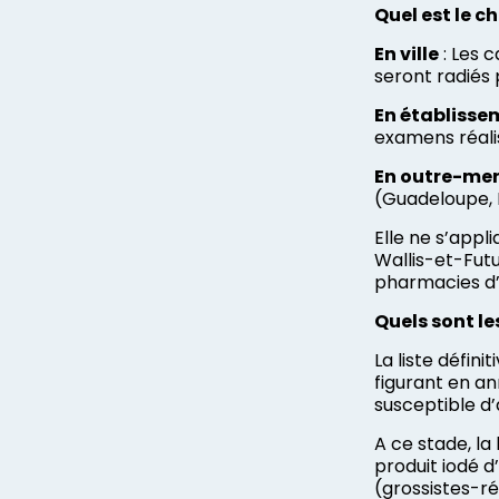
Quel est le c
En ville
: Les c
seront radiés 
En établisse
examens réalis
En outre-me
(Guadeloupe, 
Elle ne s’appl
Wallis-et-Futu
pharmacies d’
Quels sont les
La liste défini
figurant en an
susceptible d’
A ce stade, la 
produit iodé d
(grossistes-ré