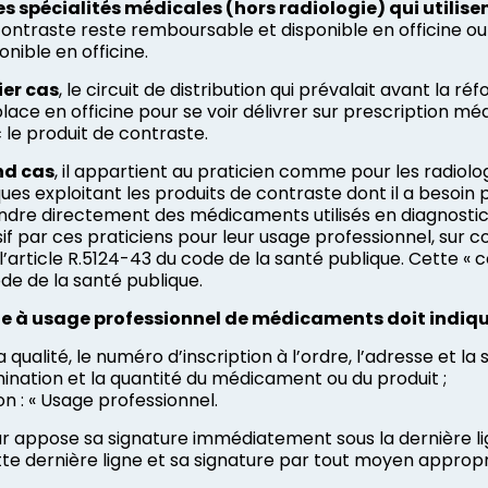
es spécialités médicales (hors radiologie) qui utilis
contraste reste remboursable et disponible en officine ou 
onible en officine.
ier cas
, le circuit de distribution qui prévalait avant la 
lace en officine pour se voir délivrer sur prescription mé
 le produit de contraste.
nd cas
, il appartient au praticien comme pour les radiol
es exploitant les produits de contraste dont il a besoin
ndre directement des médicaments utilisés en diagnostic mé
sif par ces praticiens pour leur usage professionnel, su
 l’article R.5124-43 du code de la santé publique. Cette «
de de la santé publique.
à usage professionnel de médicaments doit indique
a qualité, le numéro d’inscription à l’ordre, l’adresse et la 
ination et la quantité du médicament ou du produit ;
n : « Usage professionnel.
r appose sa signature immédiatement sous la dernière lig
tte dernière ligne et sa signature par tout moyen appropr