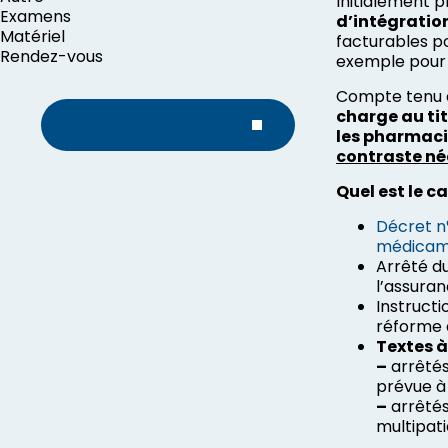
Initialement p
Examens
d’intégration
Matériel
facturables po
Rendez-vous
exemple pour 
Compte tenu 
charge au tit
Toutes nos actualités
les pharmacie
contraste néc
Quel est le c
Décret n°
médicame
Arrêté du
l’assura
Instruct
réforme 
Textes à
–
arrêtés
prévue à l
–
arrêtés
multipati