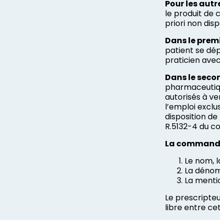
Pour les autr
le produit de 
priori non disp
Dans le prem
patient se dép
praticien avec
Dans le seco
pharmaceutiqu
autorisés à ve
l’emploi exclu
disposition de
R.5132-4 du co
La commande 
Le nom, l
La dénom
La mentio
Le prescripteu
libre entre ce