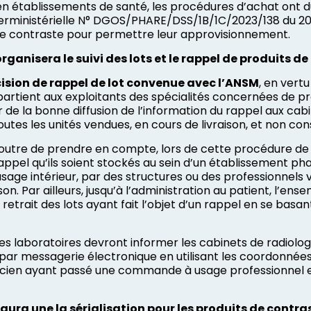
 en établissements de santé, les procédures d’achat on
nterministérielle N° DGOS/PHARE/DSS/1B/1C/2023/138 du 2
de contraste pour permettre leur approvisionnement.
anisera le suivi des lots et le rappel de produits de
cision de rappel de lot convenue avec l’ANSM
, en vert
appartient aux exploitants des spécialités concernées de
r de la bonne diffusion de l’information du rappel aux cab
outes les unités vendues, en cours de livraison, et non 
n outre de prendre en compte, lors de cette procédure de
rappel qu’ils soient stockés au sein d’un établissement p
age intérieur, par des structures ou des professionnels v
son. Par ailleurs, jusqu’à l’administration au patient, l’ens
du retrait des lots ayant fait l’objet d’un rappel en se bas
 les laboratoires devront informer les cabinets de radiolo
 par messagerie électronique en utilisant les coordonnée
icien ayant passé une commande à usage professionnel et e
y aura une la sérialisation pour les produits de contra