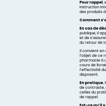
Pour rappel
,
instruction i
des produits 
Comment s’org
En cas de dé
publique, il 
et de s’assure
du retour de t
Il convient e
l’objet de ce 
pharmacie à us
cours de livrai
l’effectivité 
disposent.
En pratique
,
de contraste,
celles du prat
de rappel.
Est-ce qu’il 