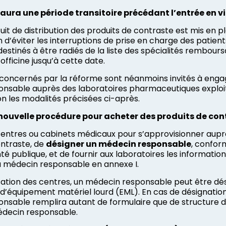
y aura une période transitoire précédant l’entrée en 
uit de distribution des produits de contraste est mis en p
 d’éviter les interruptions de prise en charge des patients
estinés à être radiés de la liste des spécialités rembours
fficine jusqu’à cette date.
concernés par la réforme sont néanmoins invités à enga
nsable auprès des laboratoires pharmaceutiques exploita
n les modalités précisées ci-après.
 nouvelle procédure pour acheter des produits de con
x centres ou cabinets médicaux pour s’approvisionner aup
ontraste, de
désigner un médecin responsable
, confor
té publique, et de fournir aux laboratoires les informati
u médecin responsable en annexe I.
sation des centres, un médecin responsable peut être désig
 d’équipement matériel lourd (EML). En cas de désignatio
sable remplira autant de formulaire que de structure dis
édecin responsable.